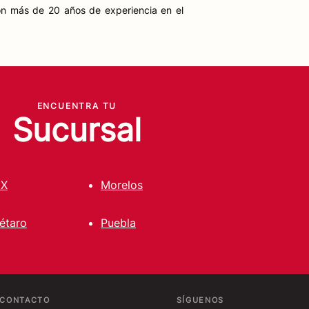
n más de 20 años de experiencia en el
ENCUENTRA TU
Sucursal
X
Morelos
étaro
Puebla
CONTACTO
SÍGUENOS