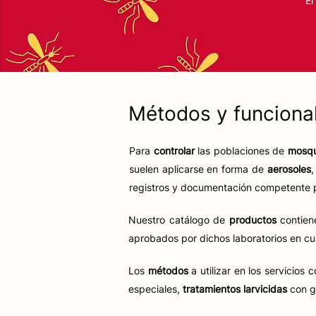
El
Métodos y funciona
Para
controlar
las poblaciones de
mosqu
suelen aplicarse en forma de
aerosoles
registros y documentación competente pa
Nuestro catálogo de
productos
contiene
aprobados por dichos laboratorios en cua
Los
métodos
a utilizar en los servicio
especiales,
tratamientos larvicidas
con g